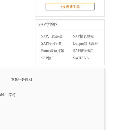
+发表新主题
SAP学院区
SAP开发基础
SAP报表教程
SAP数据字典
Dynpro对话编程
Forms表单打印
SAP增强出口
SAP接口
S/4 HANA
本版积分规则
入
80
个字符