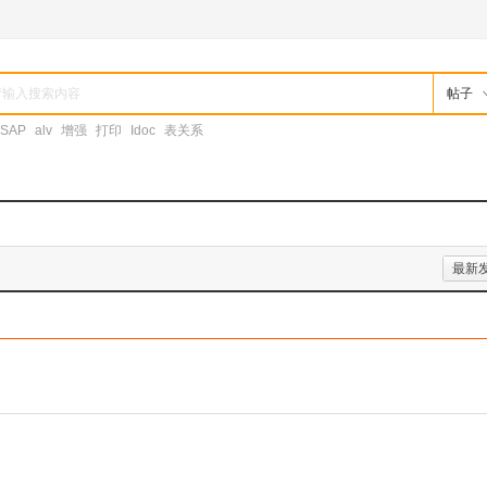
帖子
SAP
alv
增强
打印
Idoc
表关系
最新