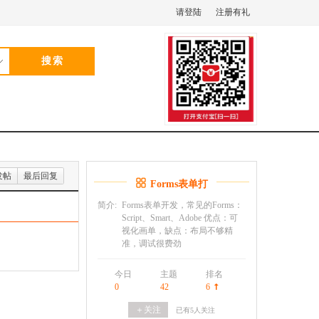
请登陆
注册有礼
发帖
最后回复
Forms表单打
印
简介:
Forms表单开发，常见的Forms：
Script、Smart、Adobe 优点：可
视化画单，缺点：布局不够精
准，调试很费劲
今日
主题
排名
0
42
6
＋关注
已有
5
人关注