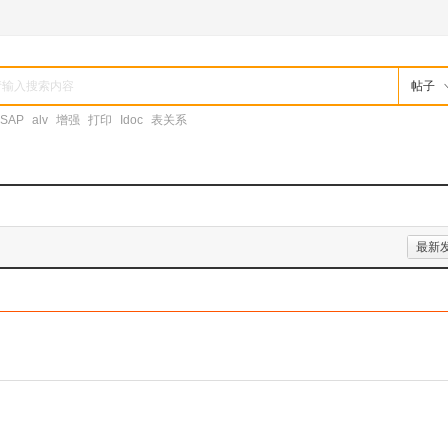
帖子
SAP
alv
增强
打印
Idoc
表关系
最新