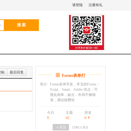
请登陆
注册有礼
发帖
最后回复
Forms表单打
印
简介:
Forms表单开发，常见的Forms：
Script、Smart、Adobe 优点：可
视化画单，缺点：布局不够精
准，调试很费劲
今日
主题
排名
0
42
6
＋关注
已有
5
人关注