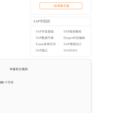
+发表新主题
SAP学院区
SAP开发基础
SAP报表教程
SAP数据字典
Dynpro对话编程
Forms表单打印
SAP增强出口
SAP接口
S/4 HANA
本版积分规则
入
80
个字符