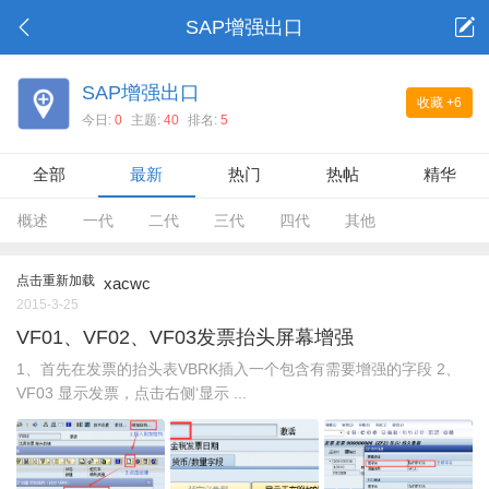
SAP增强出口
SAP增强出口
收藏
+6
今日:
0
主题:
40
排名:
5
全部
最新
热门
热帖
精华
概述
一代
二代
三代
四代
其他
点击重新加载
xacwc
2015-3-25
VF01、VF02、VF03发票抬头屏幕增强
1、首先在发票的抬头表VBRK插入一个包含有需要增强的字段 2、
VF03 显示发票，点击右侧‘显示 ...