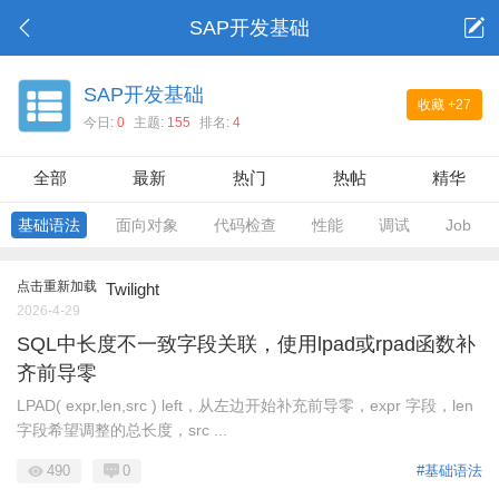
SAP开发基础
SAP开发基础
收藏
+27
今日:
0
主题:
155
排名:
4
全部
最新
热门
热帖
精华
基础语法
面向对象
代码检查
性能
调试
Job
点击重新加载
Twilight
2026-4-29
SQL中长度不一致字段关联，使用lpad或rpad函数补
齐前导零
LPAD( expr,len,src ) left，从左边开始补充前导零，expr 字段，len
字段希望调整的总长度，src ...
490
0
#基础语法