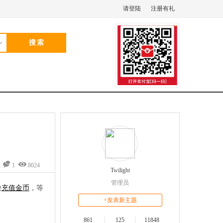
请登陆
注册有礼
1
8024
Twilight
管理员
快
充值金币
，等
+发表新主题
861
125
11848