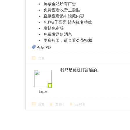
屏蔽全站所有广告
免费查看收费主题贴
直接查看贴中隐藏内容
VIP帖子高亮 帖内红名特效
发帖免审核
免费发送短消息
更多权限，请查看
会员特权
会员
,
VIP
回复
我只是路过打酱油的。
fayne
回复
支持
1
反对
0