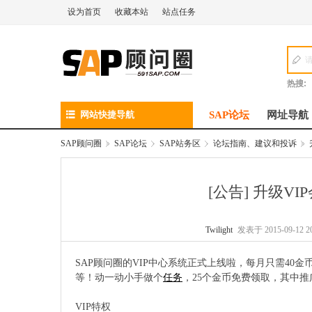
设为首页
收藏本站
站点任务
热搜:
网站快捷导航
SAP论坛
网址导航
SAP顾问圈
»
SAP论坛
›
SAP站务区
›
论坛指南、建议和投诉
»
[公告]
升级VI
Twilight
发表于 2015-09-12 20
SAP顾问圈的VIP中心系统正式上线啦，每月只需4
等！动一动小手做个
任务
，25个金币免费领取，其中
VIP特权