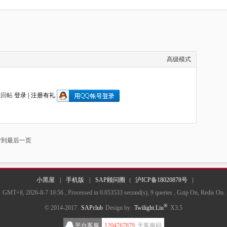
高级模式
以回帖
登录
|
注册有礼
转到最后一页
小黑屋
|
手机版
|
SAP顾问圈
(
沪ICP备18020878号
)
GMT+8, 2026-8-7 10:56
, Processed in 0.053533 second(s), 9 queries , Gzip On, Redis On.
®
© 2014-2017
SAPclub
Design by
Twilight.Liu
X3.5
平台客服
1204767879
无客服码