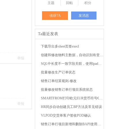
主题
回帖
积分
收听TA
发消息
Ta最近发表
下载导出多sheet页签execl
创建和修改物料主数据，自动识别有变动的字段 ...
举报
SQL中长度不一致字段关联，使用lpad或rpad函数补齐前 ...
批量修改生产订单状态
销售订单结算规则-修改
批量修改销售订单行项目系统状态
SMARTFROM打印欧元EUR货币符号€，出现#解决方法 ...
举报
HR同步自动创建员工BP方法及常见错误
VLPOD交货单客户签收POD确认
销售订单行项目新增和删除BAPI使用技巧 ...