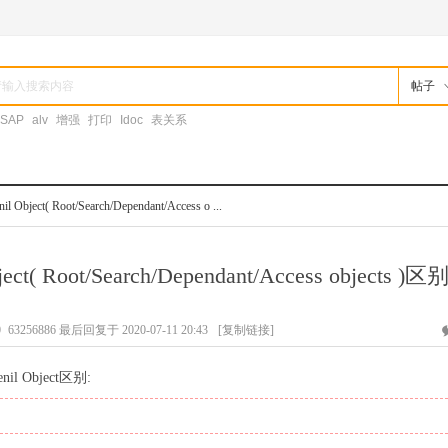
帖子
SAP
alv
增强
打印
Idoc
表关系
 Object( Root/Search/Dependant/Access o ...
ct( Root/Search/Dependant/Access objects )区
0
63256886 最后回复于 2020-07-11 20:43
[复制链接]
nil Object区别: