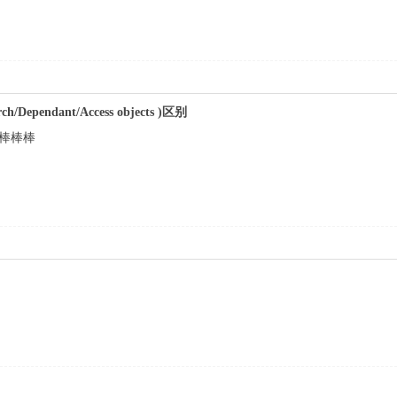
ch/Dependant/Access objects )区别
棒棒棒