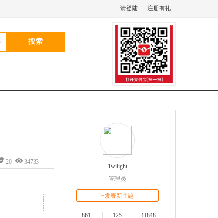
请登陆
注册有礼
别
20
34733
Twilight
管理员
+发表新主题
861
125
11848