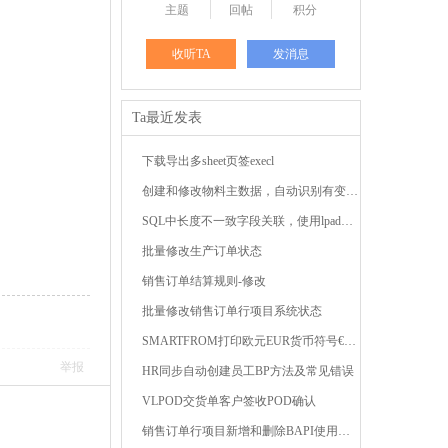
主题
回帖
积分
收听TA
发消息
Ta最近发表
下载导出多sheet页签execl
创建和修改物料主数据，自动识别有变动的字段 ...
SQL中长度不一致字段关联，使用lpad或rpad函数补齐前 ...
批量修改生产订单状态
销售订单结算规则-修改
批量修改销售订单行项目系统状态
SMARTFROM打印欧元EUR货币符号€，出现#解决方法 ...
举报
HR同步自动创建员工BP方法及常见错误
VLPOD交货单客户签收POD确认
销售订单行项目新增和删除BAPI使用技巧 ...