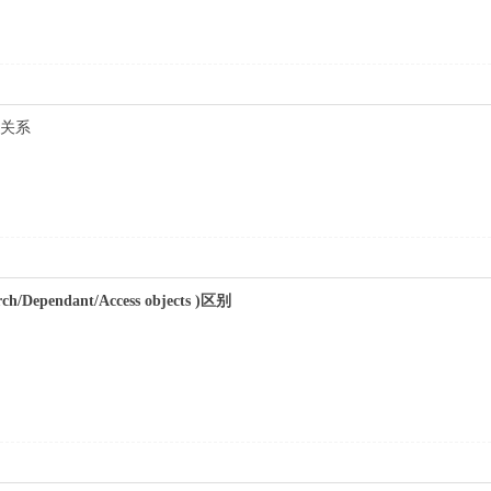
的关系
ch/Dependant/Access objects )区别