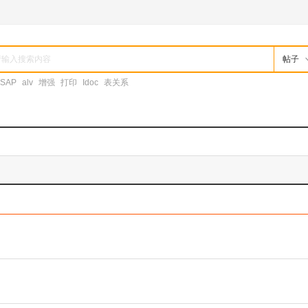
帖子
SAP
alv
增强
打印
Idoc
表关系