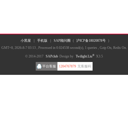
小黑屋
|
手机版
|
SAP顾问圈
(
沪ICP备18020878号
)
GMT+8, 2026-8-7 03:13
, Processed in 0.024538 second(s), 1 queries , Gzip On, Redis On.
®
© 2014-2017
SAPclub
Design by
Twilight.Liu
X3.5
平台客服
1204767879
无客服码