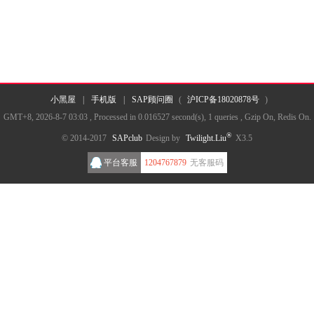
小黑屋
|
手机版
|
SAP顾问圈
(
沪ICP备18020878号
)
GMT+8, 2026-8-7 03:03
, Processed in 0.016527 second(s), 1 queries , Gzip On, Redis On.
®
© 2014-2017
SAPclub
Design by
Twilight.Liu
X3.5
平台客服
1204767879
无客服码