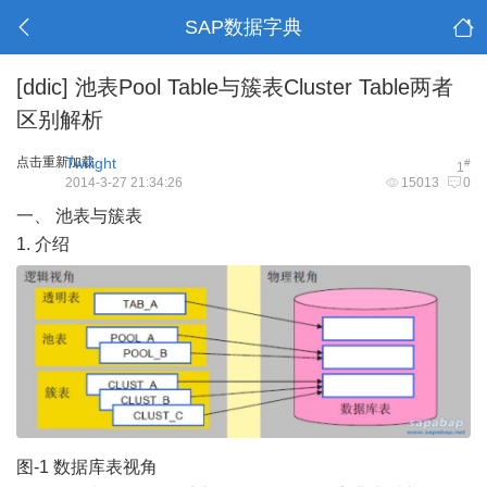
SAP数据字典
[ddic]
池表Pool Table与簇表Cluster Table两者
区别解析
点击重新加载
Twilight
#
1
2014-3-27 21:34:26
15013
0
一、 池表与簇表
1. 介绍
图-1
数据库
表视角