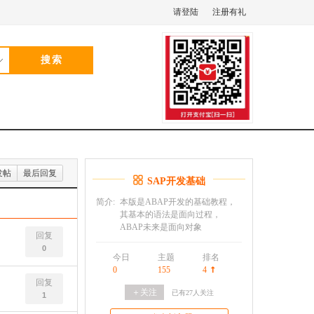
请登陆
注册有礼
发帖
最后回复
SAP开发基础
简介:
本版是ABAP开发的基础教程，
其基本的语法是面向过程，
ABAP未来是面向对象
回复
0
今日
主题
排名
0
155
4
回复
＋关注
已有
27
人关注
1