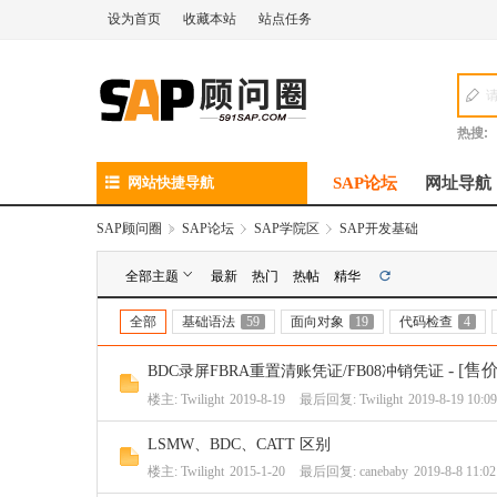
设为首页
收藏本站
站点任务
热搜:
网站快捷导航
SAP论坛
网址导航
SAP顾问圈
»
SAP论坛
›
SAP学院区
›
SAP开发基础
全部主题
最新
热门
热帖
精华
全部
基础语法
59
面向对象
19
代码检查
4
- [售
BDC录屏FBRA重置清账凭证/FB08冲销凭证
楼主:
Twilight
2019-8-19
最后回复:
Twilight
2019-8-19 10:09
LSMW、BDC、CATT 区别
楼主:
Twilight
2015-1-20
最后回复:
canebaby
2019-8-8 11:02