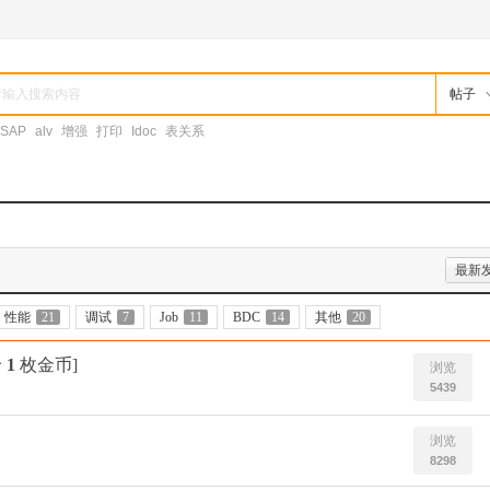
帖子
SAP
alv
增强
打印
Idoc
表关系
最新
性能
21
调试
7
Job
11
BDC
14
其他
20
价
1
枚金币]
浏览
5439
浏览
8298