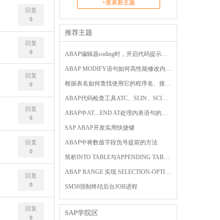
+发表新主题
回复
0
推荐主题
回复
0
ABAP编辑器coding时，开启代码提示功能
ABAP MODIFY语句如何高性能修改内表中多条数据
回复
根据表名如何查找使用它的程序名、接口等
0
ABAP代码检查工具ATC、SLIN、SCI的使用教程
回复
ABAP中AT....END AT处理内表语句的使用方法
0
SAP ABAP开发实用快捷键
回复
ABAP中将数值字段负号提前的方法
0
简析INTO TABLE与APPENDING TABLE的区别
ABAP RANGE 实现 SELECTION-OPTION 功能
回复
0
SM50强制终结后台JOB进程
回复
SAP学院区
0