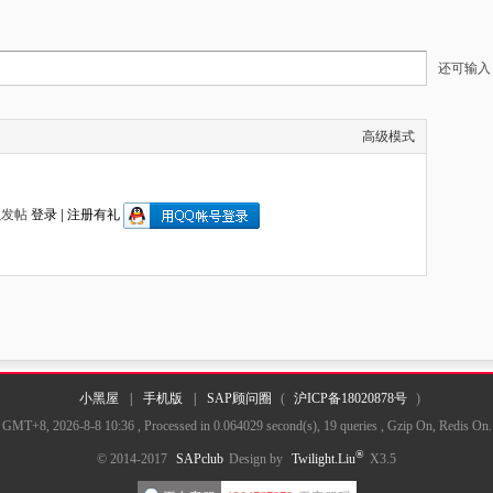
还可输
高级模式
以发帖
登录
|
注册有礼
小黑屋
|
手机版
|
SAP顾问圈
(
沪ICP备18020878号
)
GMT+8, 2026-8-8 10:36
, Processed in 0.064029 second(s), 19 queries , Gzip On, Redis On.
®
© 2014-2017
SAPclub
Design by
Twilight.Liu
X3.5