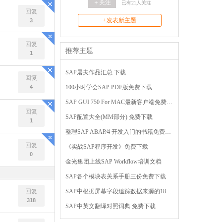
＋关注
已有
21
人关注
回复
+发表新主题
3
回复
推荐主题
1
SAP屠夫作品汇总 下载
回复
4
100小时学会SAP PDF版免费下载
SAP GUI 750 For MAC最新客户端免费下载
回复
SAP配置大全(MM部分) 免费下载
1
整理SAP ABAP∕4 开发入门的书籍免费下载
回复
《实战SAP程序开发》免费下载
0
金光集团上线SAP Workflow培训文档
SAP各个模块表关系手册三份免费下载
回复
SAP中根据屏幕字段追踪数据来源的18种技巧
318
SAP中英文翻译对照词典 免费下载