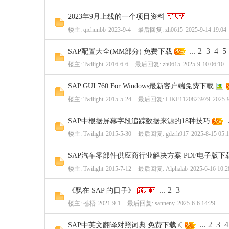
2023年9月上线的一个项目资料
楼主:
qichunbb
2023-9-4
最后回复:
zh0615
2025-9-14 19:04
...
2
3
4
5
SAP配置大全(MM部分) 免费下载
楼主:
Twilight
2016-6-6
最后回复:
zh0615
2025-9-10 06:10
SAP GUI 760 For Windows最新客户端免费下载
楼主:
Twilight
2015-5-24
最后回复:
LIKE1120823979
2025-9
.
SAP中根据屏幕字段追踪数据来源的18种技巧
楼主:
Twilight
2015-5-30
最后回复:
gdzrh917
2025-8-15 05:
SAP汽车零部件供应商行业解决方案 PDF电子版下
楼主:
Twilight
2015-7-12
最后回复:
Alphalab
2025-6-16 10:2
...
2
3
《飘在 SAP 的日子》
楼主:
苍梧
2021-9-1
最后回复:
sanneny
2025-6-6 14:29
...
2
3
4
SAP中英文翻译对照词典 免费下载