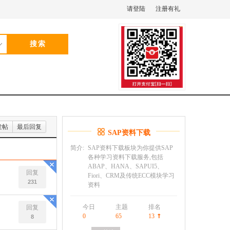
请登陆
注册有礼
发帖
最后回复
SAP资料下载
简介:
SAP资料下载板块为你提供SAP
各种学习资料下载服务,包括
ABAP、HANA、SAPUI5、
回复
Fiori、CRM及传统ECC模块学习
231
资料
今日
主题
排名
回复
0
65
13
8