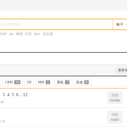
帖子
SAP
alv
增强
打印
Idoc
表关系
最新
CRM
14
SD
MM
1
系统
7
其他
8
2
3
4
5
6
..
12
浏览
243405
:40
浏览
31683
5:24