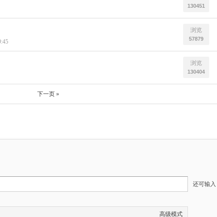
130451
浏览
57879
9:45
浏览
130404
下一页 »
还可输
高级模式