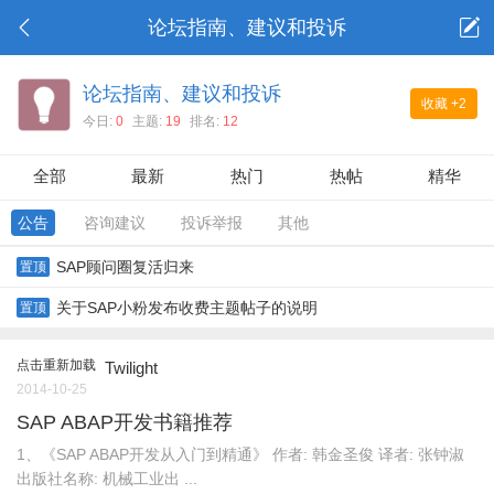
论坛指南、建议和投诉
论坛指南、建议和投诉
收藏
+2
今日:
0
主题:
19
排名:
12
全部
最新
热门
热帖
精华
公告
咨询建议
投诉举报
其他
SAP顾问圈复活归来
置顶
关于SAP小粉发布收费主题帖子的说明
置顶
点击重新加载
Twilight
2014-10-25
SAP ABAP开发书籍推荐
1、《SAP ABAP开发从入门到精通》 作者: 韩金圣俊 译者: 张钟淑
出版社名称: 机械工业出 ...