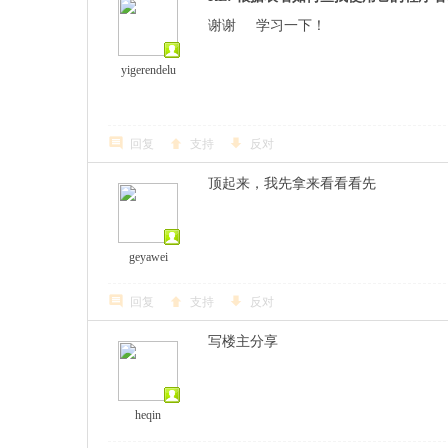
谢谢 学习一下！
yigerendelu
回复
支持
反对
顶起来，我先拿来看看看先
geyawei
回复
支持
反对
写楼主分享
heqin