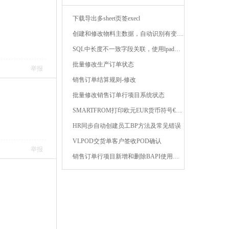
下载导出多sheet页签execl
创建和修改物料主数据，自动识别有变动的字段 ...
SQL中长度不一致字段关联，使用lpad或rpad函数补齐前 ...
批量修改生产订单状态
举报
销售订单结算规则-修改
批量修改销售订单行项目系统状态
SMARTFROM打印欧元EUR货币符号€，出现#解决方法 ...
HR同步自动创建员工BP方法及常见错误
VLPOD交货单客户签收POD确认
举报
销售订单行项目新增和删除BAPI使用技巧 ...