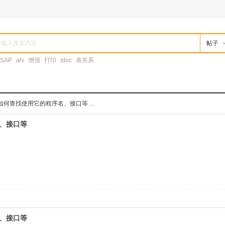
帖子
SAP
alv
增强
打印
Idoc
表关系
何查找使用它的程序名、接口等 ...
名、接口等
名、接口等