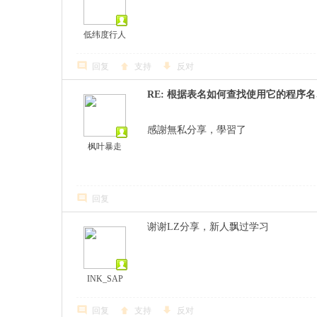
低纬度行人
回复
支持
反对
RE: 根据表名如何查找使用它的程序
感謝無私分享，學習了
枫叶暴走
回复
谢谢LZ分享，新人飘过学习
INK_SAP
回复
支持
反对