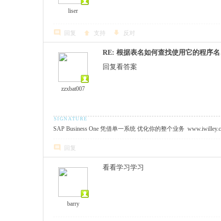
liser
回复
支持
反对
RE: 根据表名如何查找使用它的程序
回复看答案
zzxbat007
SAP Business One 凭借单一系统 优化你的整个业务 www.iwilley.
回复
看看学习学习
barry