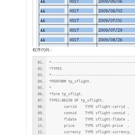
程序代码：
*---------------------------------------
*TYPES
*---------------------------------------
*PERFORM tp_sflight.
*
*form tp_sfligt.
TYPES:BEGIN OF tp_sflight,
carrid TYPE sflight-carrid ,
connid TYPE sflight-connid ,
fldate TYPE sflight-fldate ,
price TYPE sflight-price ,
currency TYPE sflight-currency,