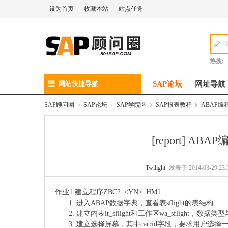
设为首页
收藏本站
站点任务
热搜:
网站快捷导航
SAP论坛
网址导航
SAP顾问圈
»
SAP论坛
›
SAP学院区
›
SAP报表教程
»
ABAP编
[report]
ABAP
Twilight
发表于 2014-03-29 23:
作业1 建立程序ZBC2_<YN>_HM1.
进入ABAP
数据字典
，查看表sflight的表结构
建立内表it_sflight和工作区wa_sflight，数据类型与
建立选择
屏幕
，其中carrid字段，要求用户选择一