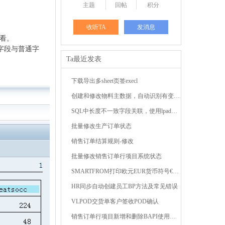
主题
回帖
积分
收听TA
发消息
看。
字段与普通字
Ta最近发表
下载导出多sheet页签execl
创建和修改物料主数据，自动识别有变动的字段 ...
SQL中长度不一致字段关联，使用lpad或rpad函数补齐前 ...
批量修改生产订单状态
销售订单结算规则-修改
批量修改销售订单行项目系统状态
SMARTFROM打印欧元EUR货币符号€，出现#解决方法 ...
HR同步自动创建员工BP方法及常见错误
VLPOD交货单客户签收POD确认
销售订单行项目新增和删除BAPI使用技巧 ...