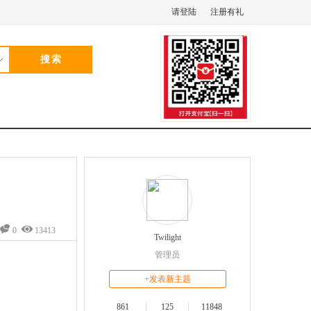
请登陆
注册有礼
0
13413
Twilight
管理员
+发表新主题
861
125
11848