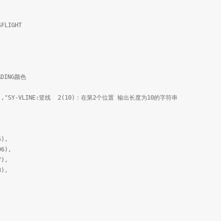
SFLIGHT
ADING颜色
'(001) ,"SY-VLINE:竖线 2(10)：在第2个位置 输出长度为10的字符串
,
,
),
6),
),
),