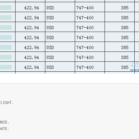
FLIGHT.
NNID,
TE.