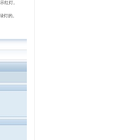
显示红灯。
示绿灯的。