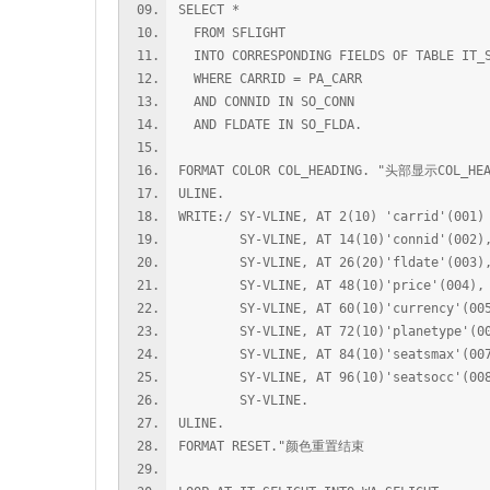
SELECT *
FROM SFLIGHT
INTO CORRESPONDING FIELDS OF TABLE IT_
WHERE CARRID = PA_CARR
AND CONNID IN SO_CONN
AND FLDATE IN SO_FLDA.
FORMAT COLOR COL_HEADING. "头部显示COL_HE
ULINE.
WRITE:/ SY-VLINE, AT 2(10) 'carrid
SY-VLINE, AT 14(10)'connid'(002)
SY-VLINE, AT 26(20)'fldate'(003)
SY-VLINE, AT 48(10)'price'(004),
SY-VLINE, AT 60(10)'currency'(005
SY-VLINE, AT 72(10)'planetype'(00
SY-VLINE, AT 84(10)'seatsmax'(007
SY-VLINE, AT 96(10)'seatsocc'(008
SY-VLINE.
ULINE.
FORMAT RESET."颜色重置结束