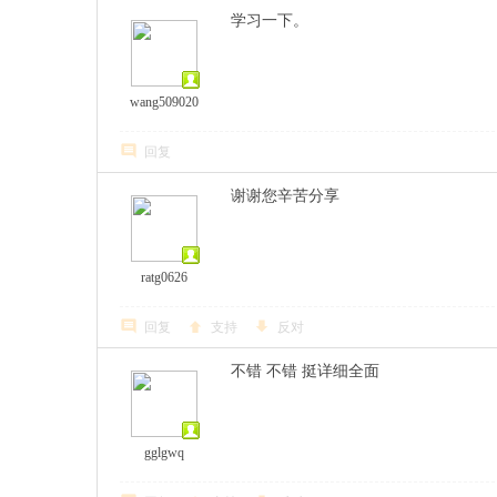
学习一下。
wang509020
回复
谢谢您辛苦分享
ratg0626
回复
支持
反对
不错 不错 挺详细全面
gglgwq