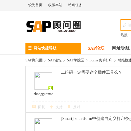
设为首页
收藏本站
站点任务
热搜:
网站快捷导航
SAP论坛
网址导航
SAP顾问圈
»
SAP论坛
›
SAP学院区
›
Forms表单打印
»
总结概述S
二维码一定需要这个插件工具么？
zhongguomao
回复
支持
反对
[Smart] smartform中创建自定义打印