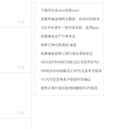
下载导出多sheet页签execl
创建和修改物料主数据，自动识别有变动的字段 ...
举报
SQL中长度不一致字段关联，使用lpad或rpad函数补齐前 ...
批量修改生产订单状态
销售订单结算规则-修改
批量修改销售订单行项目系统状态
SMARTFROM打印欧元EUR货币符号€，出现#解决方法 ...
举报
HR同步自动创建员工BP方法及常见错误
VLPOD交货单客户签收POD确认
销售订单行项目新增和删除BAPI使用技巧 ...
举报