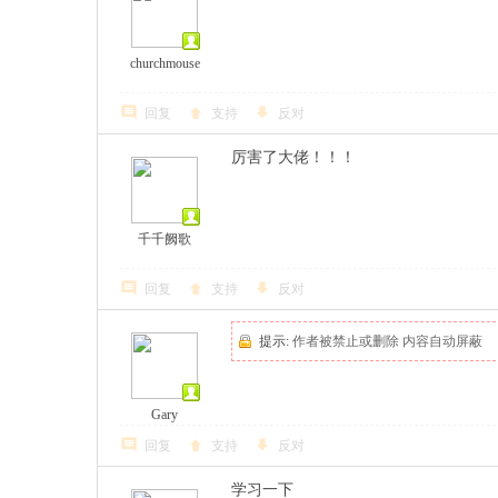
churchmouse
回复
支持
反对
厉害了大佬！！！
千千阙歌
回复
支持
反对
提示:
作者被禁止或删除 内容自动屏蔽
Gary
回复
支持
反对
学习一下