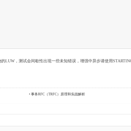
LUW，测试会间歇性出现一些未知错误，增强中异步请使用STARTING N
•
事务RFC（TRFC）原理和实战解析