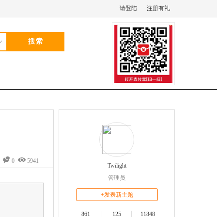
请登陆
注册有礼
0
5941
Twilight
管理员
+发表新主题
861
125
11848