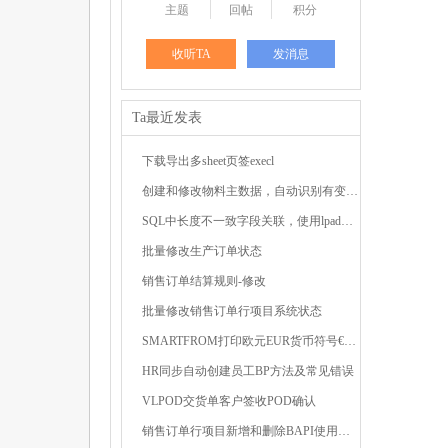
主题
回帖
积分
收听TA
发消息
Ta最近发表
下载导出多sheet页签execl
创建和修改物料主数据，自动识别有变动的字段 ...
SQL中长度不一致字段关联，使用lpad或rpad函数补齐前 ...
批量修改生产订单状态
销售订单结算规则-修改
批量修改销售订单行项目系统状态
SMARTFROM打印欧元EUR货币符号€，出现#解决方法 ...
HR同步自动创建员工BP方法及常见错误
VLPOD交货单客户签收POD确认
销售订单行项目新增和删除BAPI使用技巧 ...