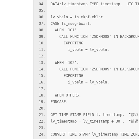
DATA:lv_timestamp TYPE timestamp. "UTC T
lv_vbeln = is_mkpf-xblnr.
CASE ls_mseg-bwart.
WHEN '101'.
CALL FUNCTION 'ZSDFM008' IN BACKGROUN
EXPORTING
i_vbeln = lv_vbeln.
WHEN '102'.
CALL FUNCTION 'ZSDFM009' IN BACKGROUN
EXPORTING
i_vbeln = lv_vbeln.
WHEN OTHERS.
ENDCASE.
GET TIME STAMP FIELD lv_timestamp.
lv_timestamp = lv_timestamp + 30 . "延
CONVERT TIME STAMP lv_timestamp TIME ZON