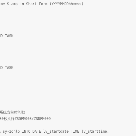
ime Stamp in Short Form (YYYYMMDDhhmmss)
D TASK
D TASK
 "获取系统当前时间戳
迟30秒执行ZSDFM008/ZSDFM009
E sy-zonlo INTO DATE lv_startdate TIME lv_starttime.