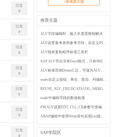
+发表新主题
回复
0
推荐主题
回复
0
ALV字段编辑时，输入长度受限制解决方法
ALV设置参考表和参考字段，自定义列名称可能失效
回复
ALV报表复制程序标准工具栏
0
SAP ALV导出没有Execl格式，只有MHTML格式
回复
ALV标准范例Demo汇总，可做为ALV开发手册
0
ooalv自定义按钮、单击、双击、列编辑切换的事件用法
回复
REUSE_ALV_FIELDCATALOG_MERGE函数用法
0
ooalv中编辑字段的数据检查
FM ALV设置EDT_CLL_CB参数可使编辑字段值更新内表
回复
0
ABAP编程中使用Write语句实现List报表实例
回复
SAP学院区
0