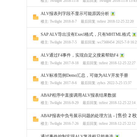
楼主:
Twilight
2018-11-8
最后回复:
Twilight
2018-11-8 13:45
ALV报表列字段不显示可能原因分析
楼主:
Twilight
2018-8-7
最后回复:
txfirst
2018-12-25 22:20
SAP ALV导出没有Execl格式，只有MHTML格式
楼主:
Twilight
2018-7-5
最后回复:
wc7568454
2025-7-9 16:2
ALV通过F4事件，实现自定义搜索帮助F4
楼主:
Twilight
2017-9-18
最后回复:
txfirst
2018-12-25 22:27
ALV标准范例Demo汇总，可做为ALV开发手册
楼主:
Twilight
2017-9-6
最后回复:
zyhcs
2022-5-25 15:37
ABAP程序中直接调用ALV报表结果数据
楼主:
Twilight
2016-9-29
最后回复:
txfirst
2018-12-25 22:14
- [售价
2
枚
ABAP报表中负号展示问题的处理方法
楼主:
Twilight
2016-7-26
最后回复:
txfirst
2018-12-25 22:12
通过事件控制实现ALV复选框只能单选