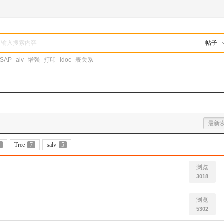
帖子
SAP
alv
增强
打印
Idoc
表关系
最新
0
Tree
7
salv
5
浏览
3018
浏览
5302