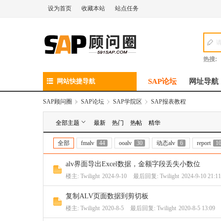
设为首页
收藏本站
站点任务
热搜:
网站快捷导航
SAP论坛
网址导航
SAP顾问圈
»
SAP论坛
›
SAP学院区
›
SAP报表教程
全部主题
最新
热门
热帖
精华
全部
fmalv
44
ooalv
30
动态alv
6
report
1
alv界面导出Excel数据，金额字段丢失小数位
楼主:
Twilight
2024-9-10
最后回复:
Twilight
2024-9-10 21:11
复制ALV页面数据到剪切板
楼主:
Twilight
2020-8-5
最后回复:
Twilight
2020-8-5 13:09