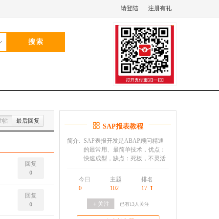
请登陆
注册有礼
发帖
最后回复
SAP报表教程
简介:
SAP表报开发是ABAP顾问精通
的最常用、最简单技术，优点：
快速成型，缺点：死板，不灵活
回复
0
今日
主题
排名
0
102
17
回复
＋关注
0
已有
13
人关注