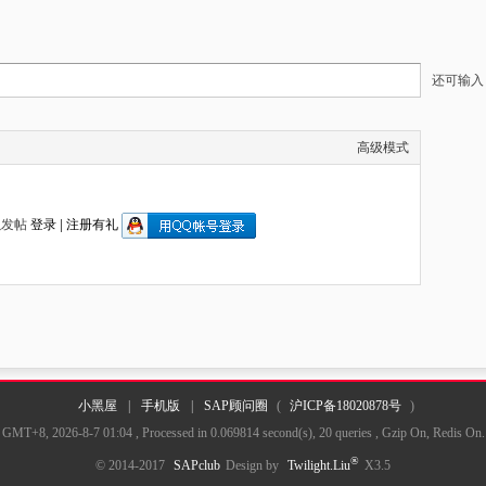
还可输
高级模式
以发帖
登录
|
注册有礼
小黑屋
|
手机版
|
SAP顾问圈
(
沪ICP备18020878号
)
GMT+8, 2026-8-7 01:04
, Processed in 0.069814 second(s), 20 queries , Gzip On, Redis On.
®
© 2014-2017
SAPclub
Design by
Twilight.Liu
X3.5