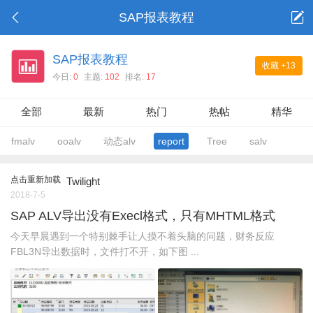
SAP报表教程
SAP报表教程
收藏
+13
今日:
0
主题:
102
排名:
17
全部
最新
热门
热帖
精华
fmalv
ooalv
动态alv
report
Tree
salv
点击重新加载
Twilight
2018-7-5
SAP ALV导出没有Execl格式，只有MHTML格式
今天早晨遇到一个特别棘手让人摸不着头脑的问题，财务反应
FBL3N导出数据时，文件打不开，如下图 ...