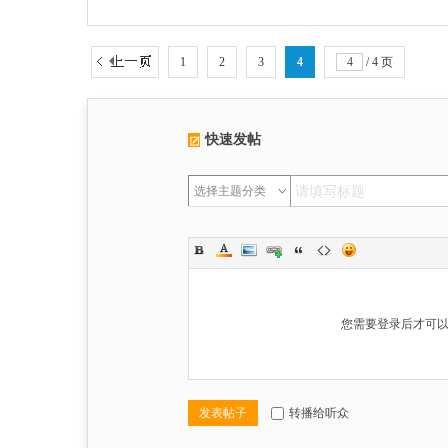
1
2
3
4
/ 4 页
快速发帖
选择主题分类
您需要登录后才可
发表帖子
转播给听众