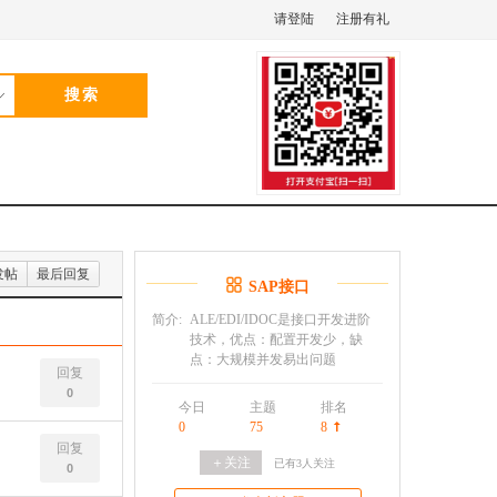
请登陆
注册有礼
发帖
最后回复
SAP接口
简介:
ALE/EDI/IDOC是接口开发进阶
技术，优点：配置开发少，缺
点：大规模并发易出问题
回复
0
今日
主题
排名
0
75
8
回复
＋关注
已有
3
人关注
0