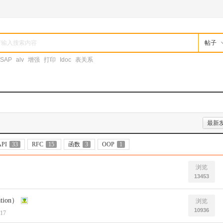
帖子
SAP
alv
增强
打印
Idoc
表关系
最新
PI
33
RFC
15
函数
3
OOP
1
浏览
13453
tion）
浏览
10936
:17