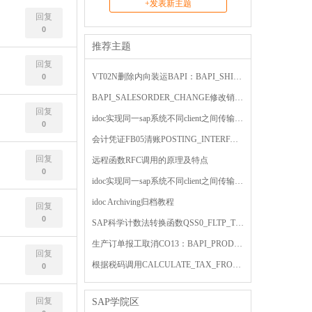
+发表新主题
回复
0
推荐主题
回复
VT02N删除内向装运BAPI：BAPI_SHIPMENT_CHANGE
0
BAPI_SALESORDER_CHANGE修改销售订单计划行报错
回复
idoc实现同一sap系统不同client之间传输自定义字段值
0
会计凭证FB05清账POSTING_INTERFACE_CLEARING
回复
远程函数RFC调用的原理及特点
0
idoc实现同一sap系统不同client之间传输物料主数据
idoc Archiving归档教程
回复
0
SAP科学计数法转换函数QSS0_FLTP_TO_CHAR_CONVERSION
生产订单报工取消CO13：BAPI_PRODORDCONF_CANCEL
回复
根据税码调用CALCULATE_TAX_FROM_NET_AMOUNT计算税额
0
回复
SAP学院区