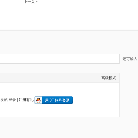
下一页 »
还可输
高级模式
以发帖
登录
|
注册有礼